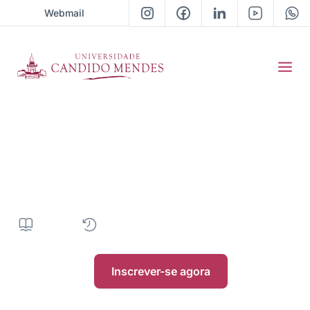
Webmail
Graduação em
Administração
3.400H
|
4 anos
|
EAD
|
• Próxima turma 2025/06
Inscrever-se agora