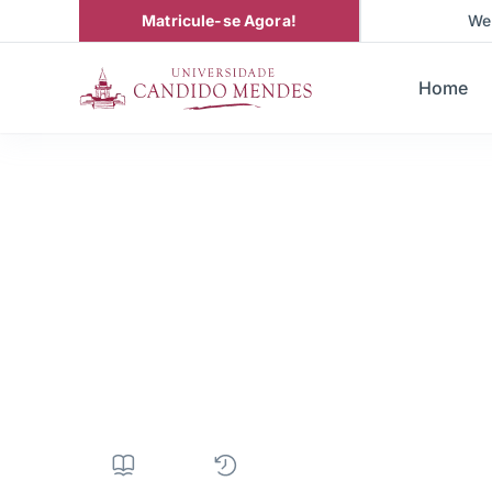
Matricule-se Agora!
We
Home
Graduação em
Segurança Cib
1890H
|
2 anos
|
EAD
|
• Próxima t