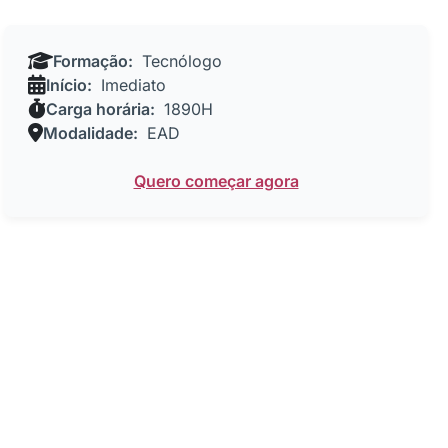
Formação:
Tecnólogo
Início:
Imediato
Carga horária:
1890H
Modalidade:
EAD
Quero começar agora