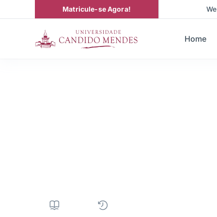
Matricule-se Agora!
We
Home
Graduação em
Engenharia da
4.096H
|
5 anos
|
Semipresencial
|