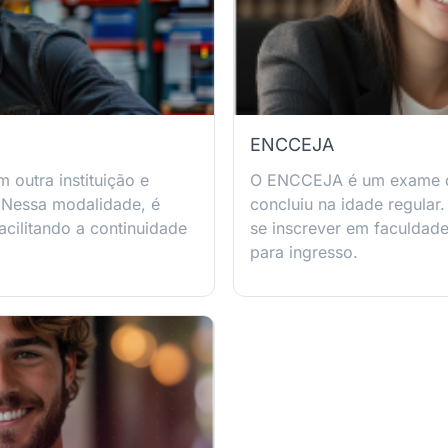
ENCCEJA
 outra instituição e
O ENCCEJA é um exame qu
 Nessa modalidade, é
concluiu na idade regular
facilitando a continuidade
se inscrever em faculdade
para ingresso.