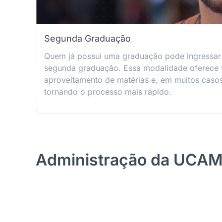
Segunda Graduação
Quem já possui uma graduação pode ingressa
segunda graduação. Essa modalidade oferece
aproveitamento de matérias e, em muitos casos,
tornando o processo mais rápido.
Administração da UCA