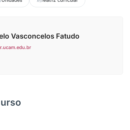
Unidades
Matriz curricular
elo Vasconcelos Fatudo
r.ucam.edu.br
curso