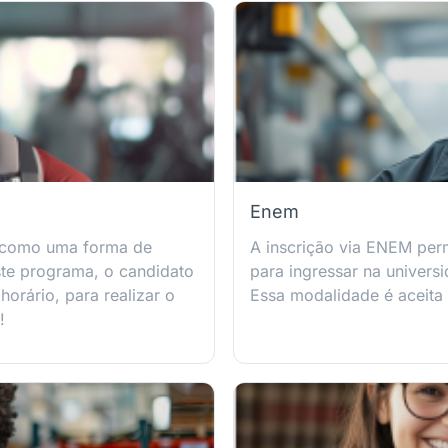
Enem
 como uma forma de
A inscrição via ENEM per
ste programa, o candidato
para ingressar na univers
orário, para realizar o
Essa modalidade é aceita
!