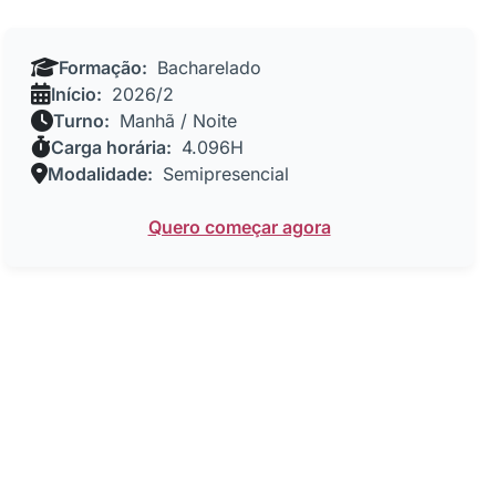
Formação:
Bacharelado
Início:
2026/2
Turno:
Manhã / Noite
Carga horária:
4.096H
Modalidade:
Semipresencial
Quero começar agora