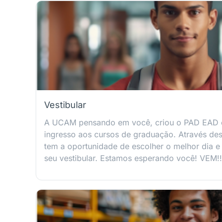
Vestibular
A UCAM pensando em você, criou o PAD EAD
ingresso aos cursos de graduação. Através de
tem a oportunidade de escolher o melhor dia e h
seu vestibular. Estamos esperando você! VEM!!