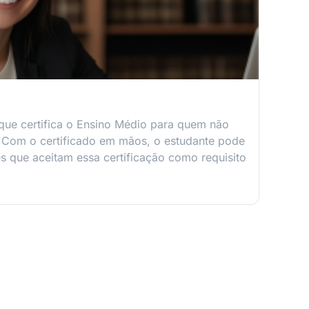
e certifica o Ensino Médio para quem não
. Com o certificado em mãos, o estudante pode
s que aceitam essa certificação como requisito