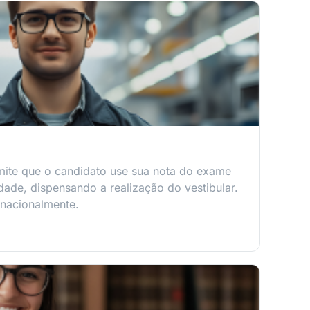
mite que o candidato use sua nota do exame
idade, dispensando a realização do vestibular.
 nacionalmente.