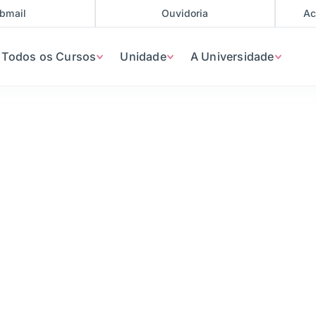
bmail
Ouvidoria
Ac
Todos os Cursos
Unidade
A Universidade
 Computação
• Próxima turma 2026 / 2