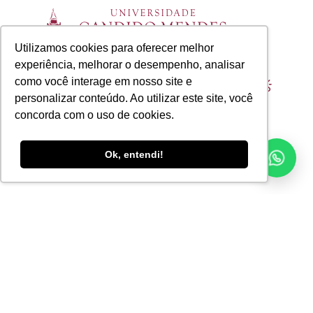
Utilizamos cookies para oferecer melhor
experiência, melhorar o desempenho, analisar
como você interage em nosso site e
Ainda está com dúvida? Ligue agora para:
personalizar conteúdo. Ao utilizar este site, você
(21) 2531-2000
concorda com o uso de cookies.
Ok, entendi!
Cursos
Graduação
Pós-Graduação
Mestrado
Doutorado
EAD